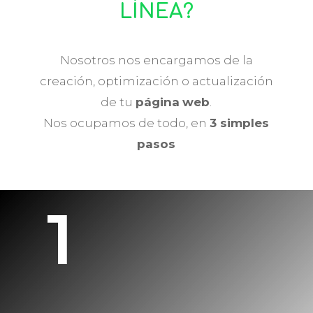
LÍNEA?
Nosotros nos encargamos de la
creación, optimización o actualización
de tu
página
web
.
Nos ocupamos de todo, en
3 simples
pasos
1
Cuéntanos lo que
necesitas.