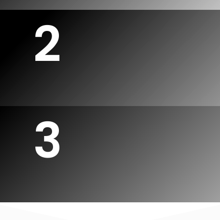
2
Realizamos una cotización
a la medida.
3
Tu página web en tiempo
récord.